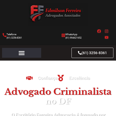
Telefone
WhatsApp
(61) 3256-8361
(61) 994621652
(61) 3256-8361
Confiança
Excelência
Advogado Criminalista
no DF
O Escritório Ferreira Advocacia é formado por