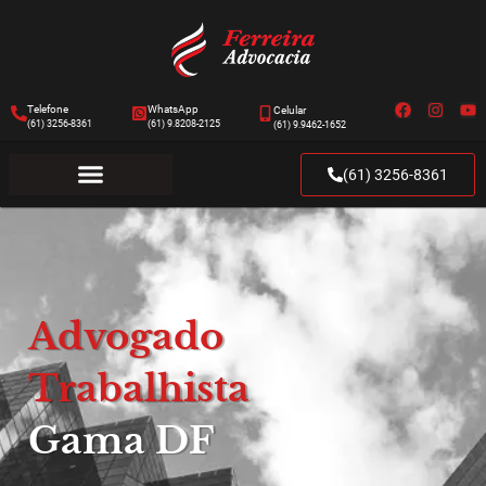
Telefone
WhatsApp
Celular
(61) 3256-8361
(61) 9.8208-2125
(61) 9.9462-1652
(61) 3256-8361
Advogado
Trabalhista
Gama DF