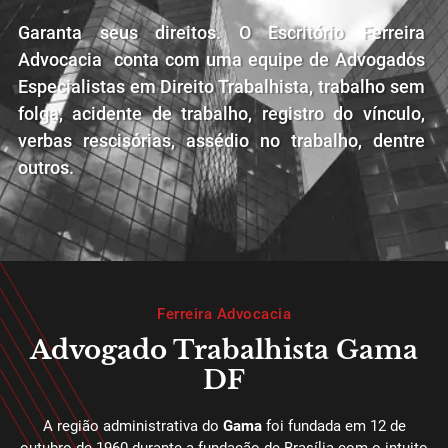
Garanta seus direitos. O Escritório Ferreira
Advocacia conta com uma equipe de Advogados
Especialistas em Direito Trabalhista, trabalho sem
folga, acidente de trabalho, registro do vínculo,
verbas rescisórias, assédio no trabalho, dentre
outros.
Ferreira Advocacia
Advogado Trabalhista Gama
DF
A região administrativa do
Gama
foi fundada em 12 de
outubro de 1960 durante a fundação de Brasília com o intuito