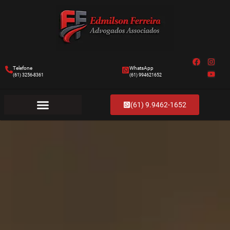
Telefone
WhatsApp
(61) 3256-8361
(61) 994621652
(61) 9.9462-1652