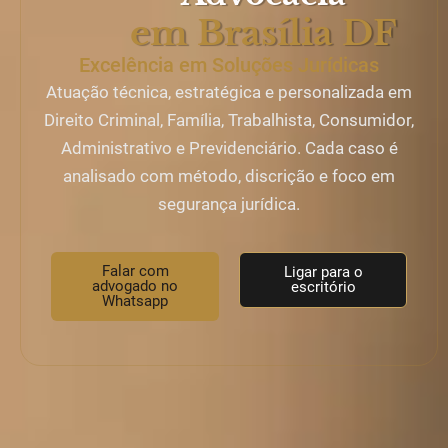
em Brasília DF
Excelência em Soluções Jurídicas
Atuação técnica, estratégica e personalizada em
Direito Criminal, Família, Trabalhista, Consumidor,
Administrativo e Previdenciário. Cada caso é
analisado com método, discrição e foco em
segurança jurídica.
Falar com
Ligar para o
advogado no
escritório
Whatsapp