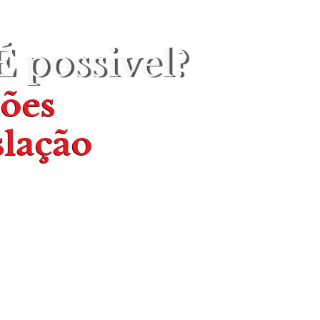
É possivel?
ções
slação