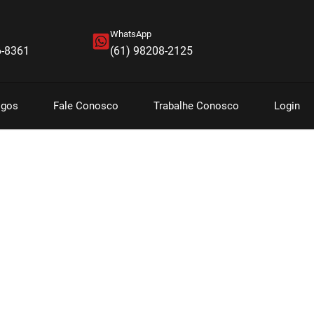
WhatsApp
6-8361
(61) 98208-2125
igos
Fale Conosco
Trabalhe Conosco
Login