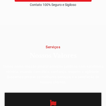
Contato 100% Seguro e Sigiloso
Serviços
Nossos Valores
Temos como missão prestar serviços jurídicos com excelência
técnica, atuando com ética, confiança, respeito e agilidade.
Buscamos prestar os melhores serviços e a satisfação de
nossos clientes.