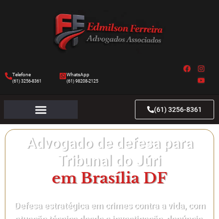
Telefone
WhatsApp
(61) 3256-8361
(61) 98208-2125
(61) 3256-8361
Advogado de defesa para
Tribunal do Júri
em Brasília DF
Defesa estratégica em crimes contra a vida, com
atuação técnica desde a investigação, denúncia,