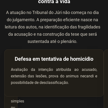
contra a vida
A atuação no Tribunal do Júri não começa no dia
do julgamento. A preparação eficiente nasce na
leitura dos autos, na identificação das fragilidades
da acusação e na construção da tese que será
sustentada até o plenário.
Defesa
Defesa em tentativa de homicídio
em
Avaliação da intenção atribuída ao acusado,
homicídio
extensão das lesões, prova do animus necandi e
Atuação
possibilidade de desclassificação.
em
homicídio
simples
ou