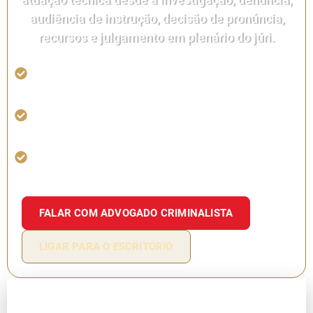
audiência de instrução, decisão de pronúncia,
recursos e julgamento em plenário do júri.
Análise técnica da acusação, provas, testemunhas e
nulidades processuais.
Construção de tese defensiva para audiência,
pronúncia, recursos e plenário.
Atuação em homicídio, tentativa de homicídio,
feminicídio e crimes contra a vida.
FALAR COM ADVOGADO CRIMINALISTA
LIGAR PARA O ESCRITÓRIO