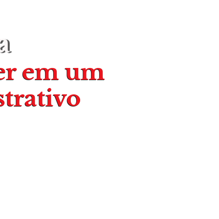
a
er em um
trativo