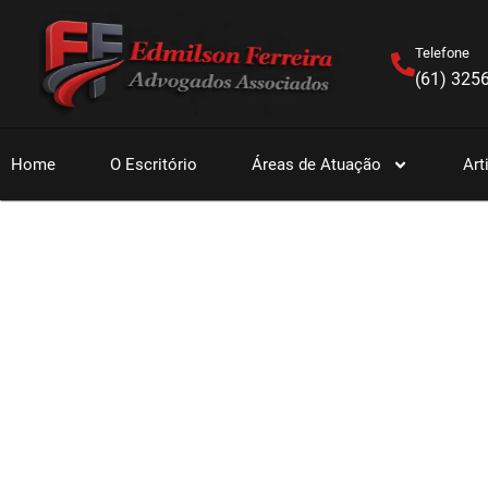
Telefone
(61) 325
Home
O Escritório
Áreas de Atuação
Art