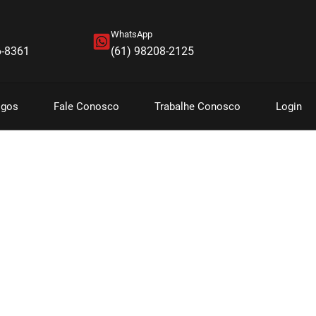
WhatsApp
6-8361
(61) 98208-2125
igos
Fale Conosco
Trabalhe Conosco
Login