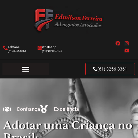
Telefone
WhatsApp
(61) 3256-8361
(61) 98208-2125
(61) 3256-8361
Confiança
Excelência
Adotar uma Criança no
Brasil: