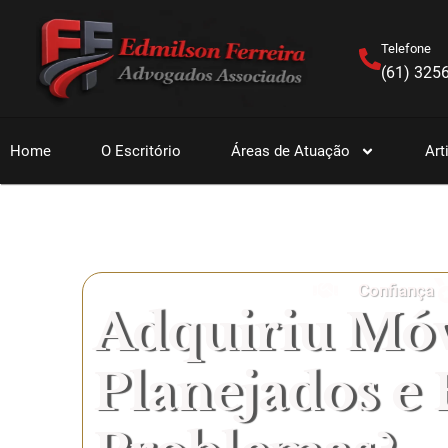
Telefone
(61) 325
Home
O Escritório
Áreas de Atuação
Art
Confiança
Adquiriu Móv
Planejados e