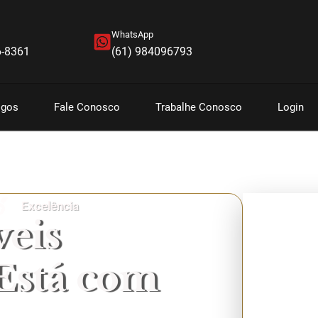
WhatsApp
6-8361
(61) 984096793
igos
Fale Conosco
Trabalhe Conosco
Login
Excelência
eis
 Está com