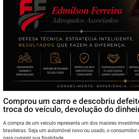
Comprou um carro e descobriu defeito
troca do veículo, devolução do dinhei
A compra de um veículo representa um dos maiores investimen
brasileiras. Seja um automóvel novo ou usado, o consumidor 
para cumprir sua finalidade.