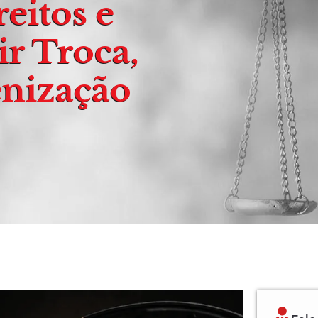
eitos e
r Troca,
enização