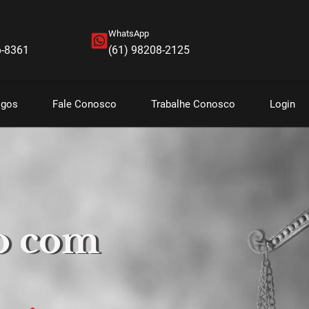
WhatsApp
6-8361
(61) 98208-2125
igos
Fale Conosco
Trabalhe Conosco
Login
o com