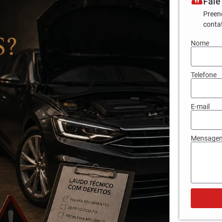
Fale
Preen
conta
Nome
Telefone
E-mail
Mensage