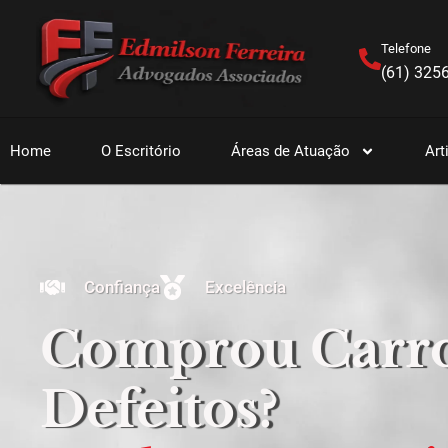
Telefone
(61) 325
Home
O Escritório
Áreas de Atuação
Art
Confiança
Excelência
Comprou Carr
Defeitos?