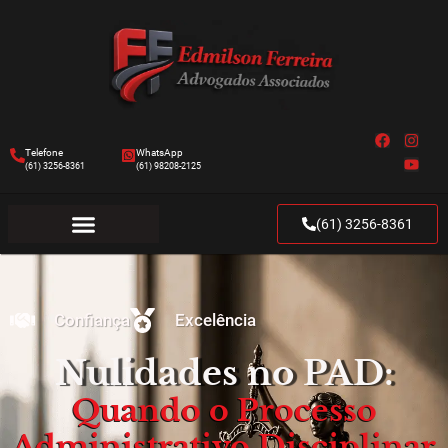
Telefone
WhatsApp
(61) 3256-8361
(61) 98208-2125
(61) 3256-8361
Confiança
Excelência
Nulidades no PAD:
Quando o Processo
Administrativo Disciplinar