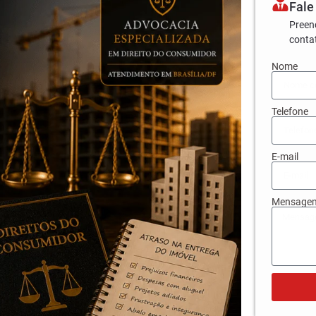
Fale
Preen
conta
Nome
Telefone
E-mail
Mensage