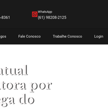
WhatsApp
6-8361
(61) 98208-2125
igos
Fale Conosco
Trabalhe Conosco
Login
atual
tora por
ega do