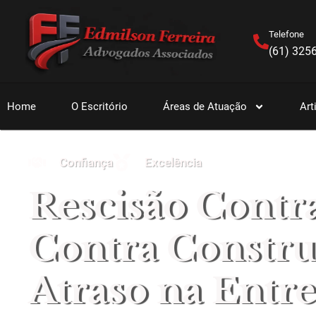
Telefone
(61) 325
Home
O Escritório
Áreas de Atuação
Art
Confiança
Excelência
Rescisão Contr
Contra Constru
Atraso na Entr