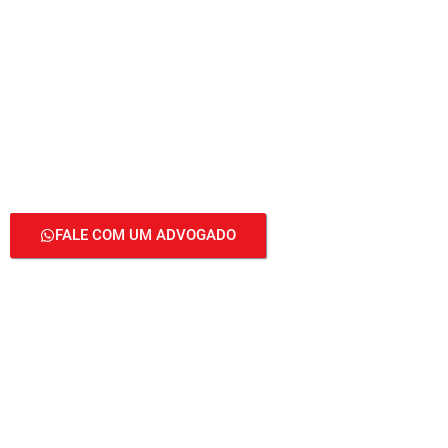
Divórcio sem Estresse em
Brasília, DF com
Orientação de Advogados
Especialistas
FALE COM UM ADVOGADO