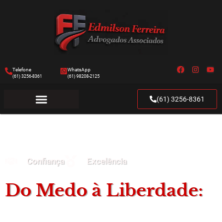
Telefone
WhatsApp
(61) 3256-8361
(61) 98208-2125
(61) 3256-8361
Confiança
Excelência
Do Medo à Liberdade:
Um Roteiro para o