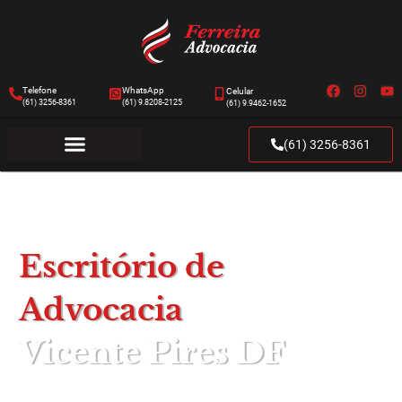
Telefone
WhatsApp
Celular
(61) 3256-8361
(61) 9.8208-2125
(61) 9.9462-1652
(61) 3256-8361
Escritório de
Advocacia
Vicente Pires DF