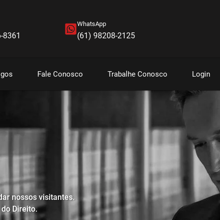
WhatsApp
6-8361
(61) 98208-2125
igos
Fale Conosco
Trabalhe Conosco
Login
dar nossos visitantes.
do Direito.