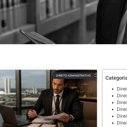
DIREITO ADMINISTRATIVO
Categori
Dire
Dire
Dire
Dire
Dire
Direi