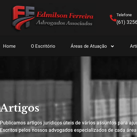
Telefone
(61) 325
Home
O Escritório
Áreas de Atuação
Art
Artigos
Publicamos artigos jurídicos úteis de vários assuntos para aju
Escritos pelos nossos advogados especializados de cada área 