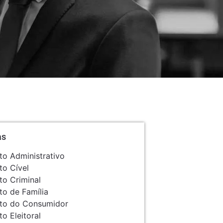
as
ito Administrativo
ito Cível
ito Criminal
ito de Família
ito do Consumidor
to Eleitoral