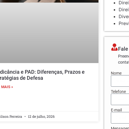
Dire
Dire
Dive
Prev
Fale
Preen
conta
dicância e PAD: Diferenças, Prazos e
Nome
ratégias de Defesa
 MAIS »
Telefone
E-mail
lson Ferreira
12 de julho, 2026
Mensage