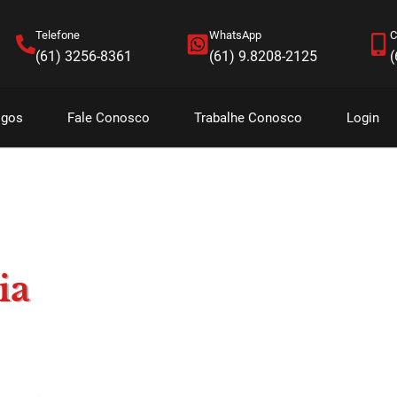
Telefone
WhatsApp
C
(61) 3256-8361
(61) 9.8208-2125
(
igos
Fale Conosco
Trabalhe Conosco
Login
ia