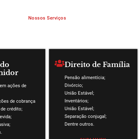
Nossos Serviços
Áreas de Atuação
 do
Direito de Família
idor
Pensão alimentícia;
Divórcio;
 em ações de
União Estável;
Inventários;
ções de cobrança
União Estável;
de crédito;
Separação conjugal;
evida;
Dentre outros.
siva;
s.