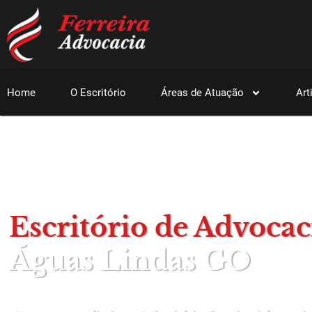
Home
O Escritório
Áreas de Atuação
Art
Escritório de Advocac
Águas Lindas GO