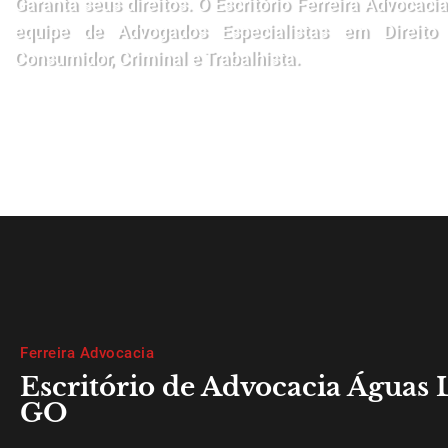
Garanta seus direitos. O Escritório Ferreira Advoca
equipe de Advogados Especialistas em Direito
Consumidor, Criminal e Trabalhista.
Ferreira Advocacia
Escritório de Advocacia Águas 
GO