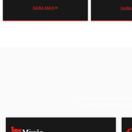
SAIBA MAIS
SAIBA
Temos como missão prestar s
respeito e agilidade. Bu