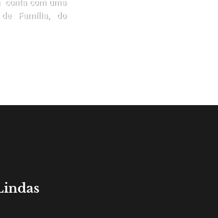
cia conta com uma
 de Família, do
Lindas