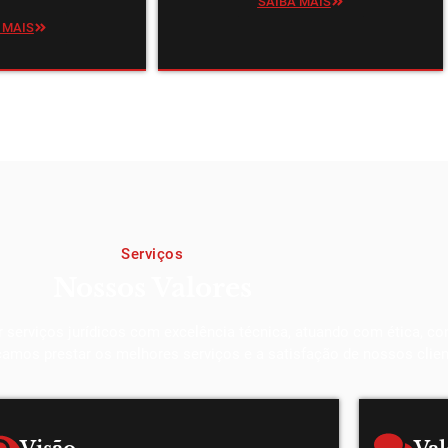
SAIBA MAIS
 MAIS
Serviços
Nossos Valores
erviços jurídicos com excelência técnica, atuando com ética, con
scamos prestar os melhores serviços e a satisfação de nossos clien