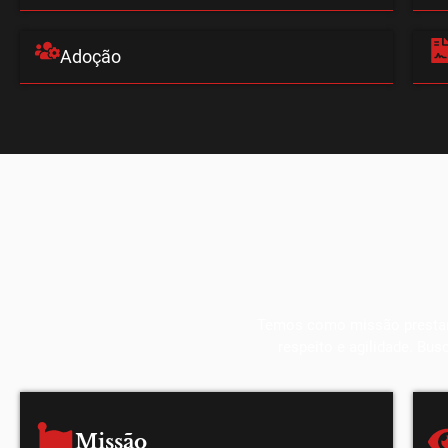
Adoção
Temos como missão prestar s
respeito e agilidade. Bu
Missão