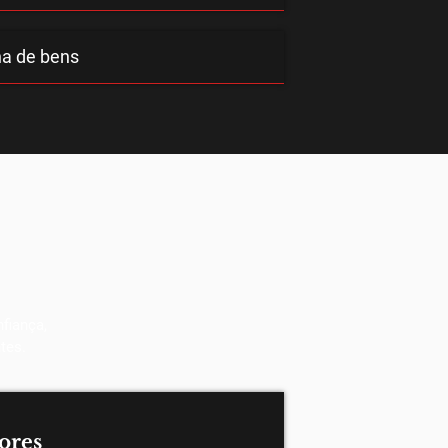
ha de bens
fiança,
tes.
ores