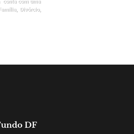
cia conta com uma
mília, Divórcio,
 Fundo DF