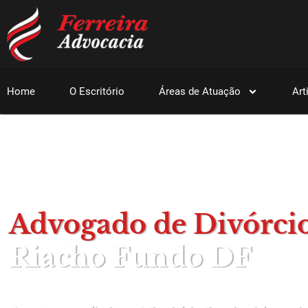
Home
O Escritório
Áreas de Atuação
Art
Advogado de Divórci
Riacho Fundo DF