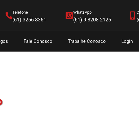
Telefone
WhatsApp
C
(61) 3256-8361
(61) 9.8208-2125
(
igos
Fale Conosco
Trabalhe Conosco
Login
o