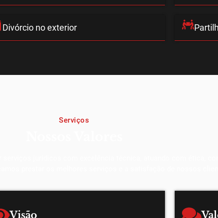
Divórcio no exterior
Partil
Serviços
Nossos Valores
erviços jurídicos com excelência técnica, atuando com ética, con
scamos prestar os melhores serviços e a satisfação de nossos clien
Visão
Val