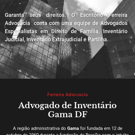
Garanta seus direitos. O Escritório Ferreira
Advocacia conta com uma equipe de Advogados
Especialistas
em Direito de Família, Inventário
Judicial, Inventário Extrajudicial e Partilha.
Ferreira Advocacia
Advogado de Inventário
Gama DF
A região administrativa do
Gama
foi fundada em 12 de
outubro de 1960 durante a fundação de Brasília com o intuito