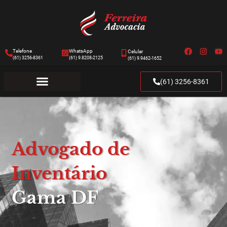
Telefone
WhatsApp
Celular
(61) 3256-8361
(61) 9.8208-2125
(61) 9.9462-1652
(61) 3256-8361
Advogado de
Inventário
Gama DF